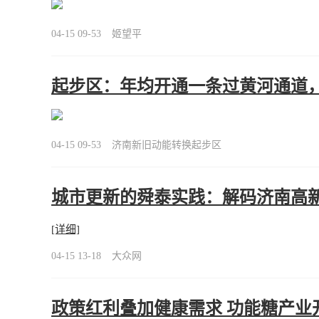
04-15 09-53
姬望平
起步区：年均开通一条过黄河通道
04-15 09-53
济南新旧动能转换起步区
城市更新的舜泰实践：解码济南高
[详细]
04-15 13-18
大众网
政策红利叠加健康需求 功能糖产业