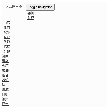
大众网首页
Toggle navigation
要闻
时评
山东
体育
娱乐
财经
旅游
选房
分站
济南
青岛
枣庄
威海
烟台
潍坊
济宁
聊城
日照
滨州
德州