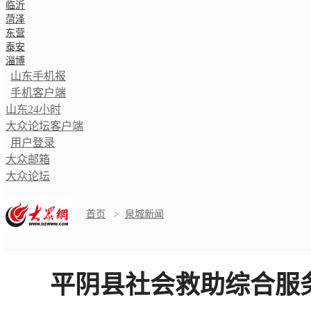
临沂
菏泽
东营
泰安
淄博
山东手机报
手机客户端
山东24小时
大众论坛客户端
用户登录
大众邮箱
大众论坛
首页
>
泉城新闻
平阴县社会救助综合服