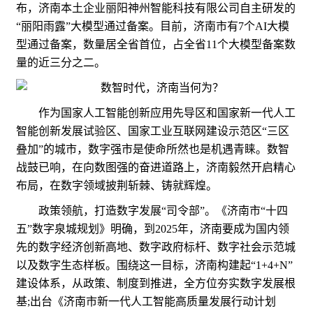
布，济南本土企业丽阳神州智能科技有限公司自主研发的
“丽阳雨露”大模型通过备案。目前，济南市有7个AI大模
型通过备案，数量居全省首位，占全省11个大模型备案数
量的近三分之二。
作为国家人工智能创新应用先导区和国家新一代人工
智能创新发展试验区、国家工业互联网建设示范区“三区
叠加”的城市，数字强市是使命所然也是机遇青睐。数智
战鼓已响，在向数图强的奋进道路上，济南毅然开启精心
布局，在数字领域披荆斩棘、铸就辉煌。
政策领航，打造数字发展“司令部”。《济南市“十四
五”数字泉城规划》明确，到2025年，济南要成为国内领
先的数字经济创新高地、数字政府标杆、数字社会示范城
以及数字生态样板。围绕这一目标，济南构建起“1+4+N”
建设体系，从政策、制度到推进，全方位夯实数字发展根
基;出台《济南市新一代人工智能高质量发展行动计划