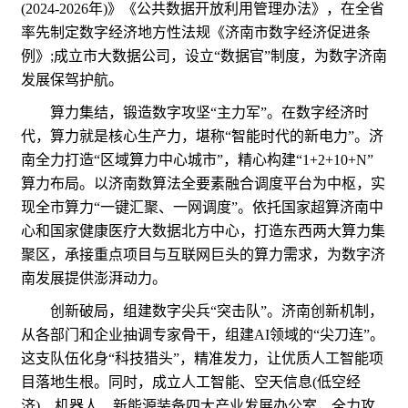
(2024-2026年)》《公共数据开放利用管理办法》，在全省
率先制定数字经济地方性法规《济南市数字经济促进条
例》;成立市大数据公司，设立“数据官”制度，为数字济南
发展保驾护航。
算力集结，锻造数字攻坚“主力军”。在数字经济时
代，算力就是核心生产力，堪称“智能时代的新电力”。济
南全力打造“区域算力中心城市”，精心构建“1+2+10+N”
算力布局。以济南数算法全要素融合调度平台为中枢，实
现全市算力“一键汇聚、一网调度”。依托国家超算济南中
心和国家健康医疗大数据北方中心，打造东西两大算力集
聚区，承接重点项目与互联网巨头的算力需求，为数字济
南发展提供澎湃动力。
创新破局，组建数字尖兵“突击队”。济南创新机制，
从各部门和企业抽调专家骨干，组建AI领域的“尖刀连”。
这支队伍化身“科技猎头”，精准发力，让优质人工智能项
目落地生根。同时，成立人工智能、空天信息(低空经
济)、机器人、新能源装备四大产业发展办公室，全力攻