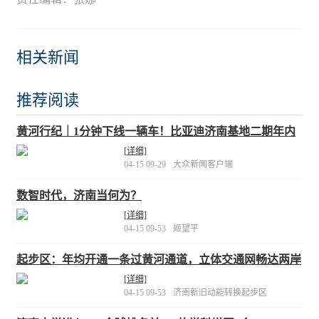
相关新闻
推荐阅读
黄河行纪｜1分钟下线一辆车！比亚迪济南基地二期年内
有望投产
[详细]
04-15 09-29
大众新闻客户端
数智时代，济南当何为？
[详细]
04-15 09-53
姬望平
起步区：年均开通一条过黄河通道，立体交通网畅达两岸
城区
[详细]
04-15 09-53
济南新旧动能转换起步区