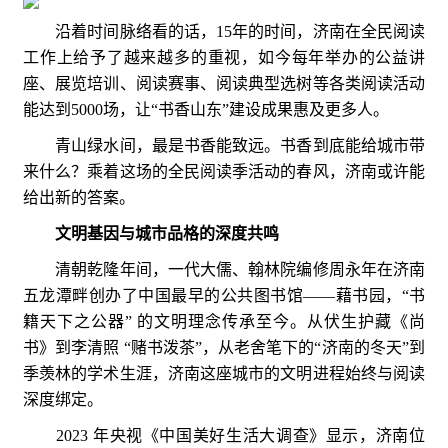
沿着时间脉络看的话，15年的时间，济南在全民阅读
工作上给予了越来越多的重视，如今每年举办的公益讲
座、展览培训、阅读赛事、阅读典型选树等各类阅读活动
能达到5000场，让“书香山东”建设成果惠及更多人。
青山绿水间，最是书香能致远。书香到底能给城市带
来什么？乘着这场的全民阅读季活动的春风，济南或许能
给出新的答案。
文明基因与城市品格的深度共鸣
清朝乾隆年间，一代大儒、翰林院编修周永年在济南
五龙潭畔创办了中国最早的公共图书馆——藉书园，“书
籍天下之公器” 的文明理念传承至今。从伏生护藏《尚
书》到李清照 “赌书泼茶”，从老舍笔下的“济南的冬天”到
季羡林的学术生涯，济南这座城市的文明进程始终与阅读
深度绑定。
2023 年央视《中国美好生活大调查》显示，济南位