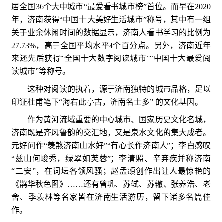
居全国36个大中城市“最爱看书城市榜”首位。而早在2020
年，济南获得“中国十大美好生活城市”称号，其中有一组
关于业余休闲时间的数据显示，济南人看书学习的比例为
27.73%，高于全国平均水平4个百分点。另外，济南近年
来还先后获得“全国十大数字阅读城市”“中国十大最爱阅
读城市”等称号。
这种对阅读的执着，源于济南独特的城市品格，足以
印证杜甫笔下“海右此亭古，济南名士多” 的文化基因。
作为黄河流域重要的中心城市、国家历史文化名城，
济南既是齐风鲁韵的交汇地，又是泉水文化的集大成者。
元好问作“羡煞济南山水好”“有心长作济南人”；李白感叹
“兹山何峻秀，绿翠如芙蓉”；李清照、辛弃疾并称济南
“二安”，在词坛各领风骚；赵孟頫创作出让人最惊艳的
《鹊华秋色图》……还有曾巩、苏轼、苏辙、张养浩、老
舍、季羡林等名家皆在济南生活游历，留下诸多名篇佳
作。