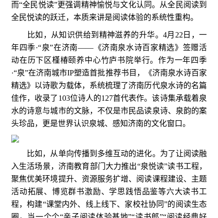
而“全民悦读”更强调精神愉悦与文化认同。从全民阅读到
全民悦读的跃迁，本质来讲是阅读体验的系统性重构。
比如，从知识供给到精神滋养的升华。4月22日，一
年四季·“泉”在济南——《济南泉水诗百家精选》签赠活
动在历下区槿椿颐养中心竹庐书院举行。作为一年四季
·“泉”在济南城市IP塑造首批推荐书目，《济南泉水诗百家
精选》以诗歌为载体，系统梳理了济南历代泉水诗的名篇
佳作，收录了103位诗人的127首代表作。该诗集承载着泉
水的诗意与城市的文脉，不仅是市民品读泉诗、泉韵的案
头珍品，更是世界认识泉城、感知济南的文化窗口。
比如，从单向传播到多维互动的进化。为了让阅读融
入生活场景，济南教育部门大力推出“泉悦读”读书工程，
聚焦优美环境提升、资源服务扩增、阅读课程建设、主题
活动拓展、博览群书激励、学思践悟品鉴等六大读书工
程，构建“课堂内外、线上线下、家校社协同”的阅读生态
圈。当一个个“亲子阅读体验基地”“读书郎”“阅读经典好