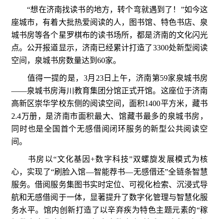
“想在济南找读书的地方，转个弯就遇到了！”如今这
座城市，有着大批热爱阅读的人，图书馆、特色书店、泉
城书房等各个星罗棋布的读书场所，都是济南的文化闪光
点。公开报道显示，济南已经累计打造了3300处新型阅读
空间，泉城书房数量达到60家。
值得一提的是，3月23日上午，济南第59家泉城书房
——泉城书房海川教育集团分馆正式开馆。这座位于济南
高新区崇华学校东侧的阅读空间，面积1400平方米，藏书
2.4万册，是济南市面积最大、馆藏书最多的泉城书房，
同时也是全国首个无感借阅闭环服务的新型公共阅读空
间。
书房以“文化基因+数字科技”双螺旋发展模式为核
心，实现了“刷脸入馆—智能荐书—无感借还”全链条智慧
服务。借阅服务集图书实时定位、可视化检索、沉浸式导
航和无感借阅于一体，显著提升了数字化管理与智慧化服
务水平。馆内创新打造了以辛弃疾为特色主题元素的“稼