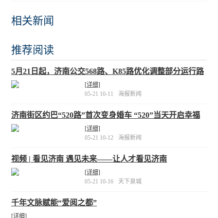
相关新闻
推荐阅读
5月21日起，济南公交568路、K85路优化调整部分运行路
段
[详细]
05-21 10-11
海报新闻
济南街区约巴“520路”首次变身婚车 “520”当天开启幸福
之旅
[详细]
05-21 10-12
海报新闻
视频 | 看见济南 遇见未来——让人才看见济南
[详细]
05-21 10-16
天下泉城
千年文脉赋能“爱阅之都”
[详细]