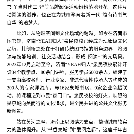
书 争当时代工匠”等品牌阅读活动纷纷落地开花，这种互
动阅读的滋养，也正在为城市孕育着新一代“腹有诗书气
自华”的追梦人。
比如，从物理空间到文化场域的跨越。如今在济南市
图书馆，济南“YEAH归人”泉民夜校已经成为现象级文化
品牌，其创新之处在于打破传统图书馆的服务边界，将阅
读与技能培训、社交活动结合，形成“阅读+”的元场景。
2023年12月启动至今，济南“YEAH归人”泉民夜校累计开
设34个教学点、80余门课程，服务学员6600余人，组建了
一支由高校名师、行业专家、非遗代表性传承人等构成的
300人的专家师资库，与16家泉城书房、9家企业商超联
动，将课程送到市民“家门口”。泉民夜校的灯火，映照的
是泉城向美而行的文化追求，是全民共进的公共文化服务
新图景。
站在黄河之畔，济南正以阅读为支点，撬动城市软实
力的整体提升。从“书香泉城”到“爱阅之都”，这座千年古