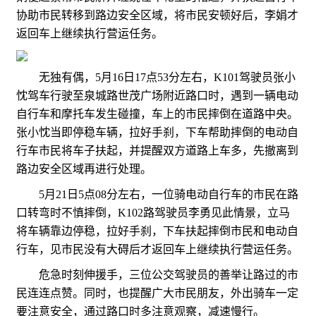
协助市民转移到路边安全区域，将市民安顿好后，李娟才
返回车上继续执行营运任务。
无独有偶，5月16日17点53分左右，K101驾驶员张小
忱驾车行驶至泉城路世茂广场附近路口时，遇到一辆电动
自行车和摩托车发生碰撞，车上的市民摔倒在道路中央。
张小忱当即停稳车辆，拉好手刹，下车帮助摔倒的电动自
行车市民将车子扶起，并提醒双方道路上车多，先撤离到
路边安全区域再进行处理。
5月21日5点08分左右，一位骑电动自行车的市民在路
口转弯时不慎摔倒，K102路驾驶员李勇见此情景，立马
将车辆靠边停稳，拉好手刹，下车扶起摔倒市民和电动自
行车，见市民没有大碍后才返回车上继续执行营运任务。
危急时刻伸援手，三位公交驾驶员的善举让路过的市
民连连点赞。同时，也提醒广大市民朋友，外出骑车一定
要注意安全，通过路口时多注意观察，减速慢行。