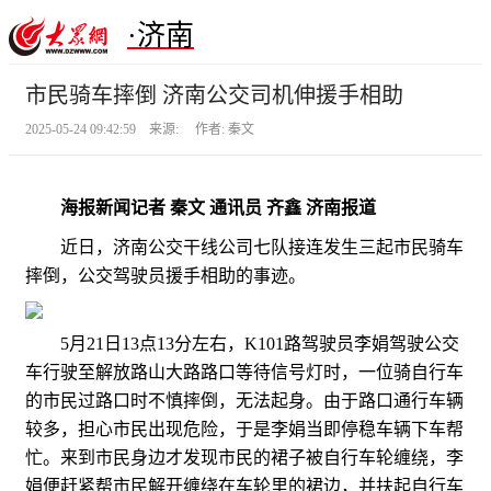
·济南
市民骑车摔倒 济南公交司机伸援手相助
2025-05-24 09:42:59 来源: 作者: 秦文
海报新闻记者 秦文 通讯员 齐鑫 济南报道
近日，济南公交干线公司七队接连发生三起市民骑车
摔倒，公交驾驶员援手相助的事迹。
5月21日13点13分左右，K101路驾驶员李娟驾驶公交
车行驶至解放路山大路路口等待信号灯时，一位骑自行车
的市民过路口时不慎摔倒，无法起身。由于路口通行车辆
较多，担心市民出现危险，于是李娟当即停稳车辆下车帮
忙。来到市民身边才发现市民的裙子被自行车轮缠绕，李
娟便赶紧帮市民解开缠绕在车轮里的裙边，并扶起自行车