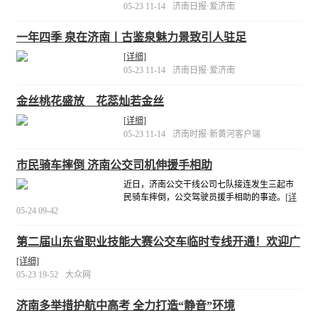
05-23 11-14
济南日报·爱济南
一年四季 泉在济南丨古鉴泉魅力景致引人驻足
[详细]
05-23 11-14
济南日报·爱济南
金丝桃花盛放 花蕊灿若金丝
[详细]
05-23 11-14
济南时报·新黄河客户端
市民骑车摔倒 济南公交司机伸援手相助
近日，济南公交干线公司七队接连发生三起市
民骑车摔倒，公交驾驶员援手相助的事迹。
[详
细]
05-24 09-42
第二届山东省职业技能大赛公交车临时专线开通！欢迎广
大市民朋友现场观赛
[详细]
05-23 19-52
大众网
济南多举措护航中高考 全力打造“静音”环境