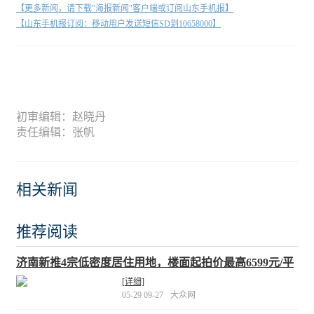
【更多新闻，请下载"海报新闻"客户端或订阅山东手机报】
【山东手机报订阅：移动用户发送短信SD到10658000】
初审编辑：赵晓丹
责任编辑：张帆
相关新闻
推荐阅读
济南新推4宗低密度居住用地，楼面起拍价最高6599元/平
方米
[详细]
05-29 09-27
大众网