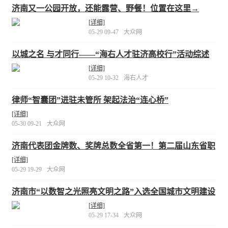
济南又一公园开放，还能露营、野餐！位置在这里→
[详细]
05-29 09-47
大众网
以城之名 与才同行——“海右人才驻济高校行”活动综述
[详细]
05-29 10-32
海右人才
律师“智囊团”进驻未管所 架起法治“连心桥”
[详细]
05-30 09-21
大众网
济南代表团金牌数、奖牌总数全省第一！第二届山东省职
业技能大赛圆满闭幕
[详细]
05-29 19-29
大众网
济南市“以数智之光照亮文明之路”入选全国城市文明建设
优秀案例
[详细]
05-29 17-34
大众网