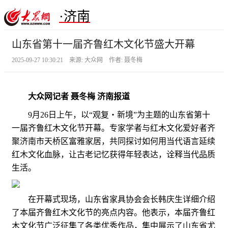
·济南
山东省第十一届齐鲁红木文化节盛大开幕
2025-09-27 10:30:21 来源: 大众网 作者: 聂冬梅
大众网记者 聂冬梅 济南报道
9月26日上午，以“观复・新境”为主题的山东省第十
一届齐鲁红木文化节开幕。专家学者与红木文化爱好者齐
聚济南市天桥区富雅家居，共同探讨如何用当代语言延续
红木文化血脉，让古老记忆获得年轻表达，诠释当代品质
生活。
在开幕式现场，山东省家具协会会长韩庆生详细介绍
了本届齐鲁红木文化节的亮点内容。他表示，本届齐鲁红
木文化节广泛征集了各类优秀作品，集中展示了山东省尤