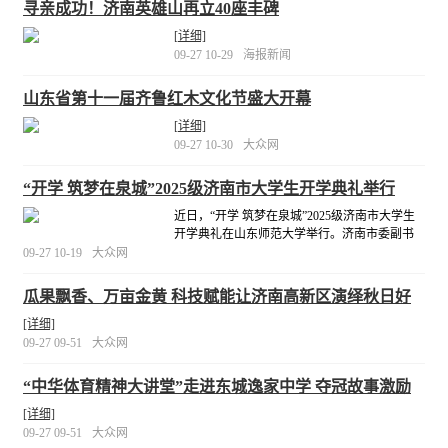
寻亲成功！济南英雄山再立40座丰碑
[详细]
09-27 10-29
海报新闻
山东省第十一届齐鲁红木文化节盛大开幕
[详细]
09-27 10-30
大众网
“开学 筑梦在泉城”2025级济南市大学生开学典礼举行
近日，“开学 筑梦在泉城”2025级济南市大学生
开学典礼在山东师范大学举行。济南市委副书
记、市长于海田出席并致辞。
[详细]
09-27 10-19
大众网
瓜果飘香、万亩金黄 科技赋能让济南高新区演绎秋日好
“丰”景
[详细]
09-27 09-51
大众网
“中华体育精神大讲堂”走进东城逸家中学 夺冠故事激励
每位青少年
[详细]
09-27 09-51
大众网